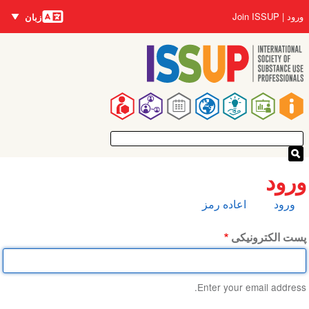
زبان‌ها
رفتن
User
Join ISSUP
ورود
زبان
به
account
محتوای
menu
اصلی
Main
navigation
ورود
تب‌های
ورود
اعاده رمز
اولیه
پست الکترونیکی
Enter your email address.