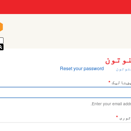
n
n
وتون
Prima
نوتون
Reset your password
ta
ښنالیک
Enter your email addr
توری