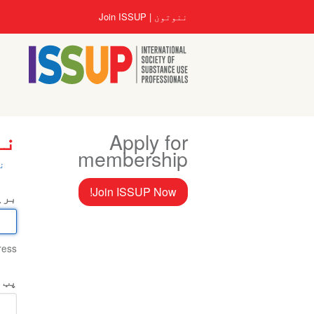
اصلي
User
ننوتون
Join ISSUP
منځپانګه
account
دانګل
menu
Apply for
نن
membership
ry
ن
bs
Join ISSUP Now!
بری
ess.
پټ 