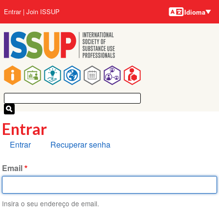
Idiomas
Pular
Menu
Entrar
Join ISSUP
Idioma
para
da
o
conta
conteúdo
do
principal
usuário
Navegação
principal
Entrar
Abas
Entrar
Recuperar senha
primárias
Email
Insira o seu endereço de email.