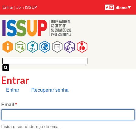
Idiomas
Pular
Menu
Entrar
Join ISSUP
Idioma
para
da
o
conta
conteúdo
do
principal
usuário
Navegação
principal
Entrar
Abas
Entrar
Recuperar senha
primárias
Email
Insira o seu endereço de email.