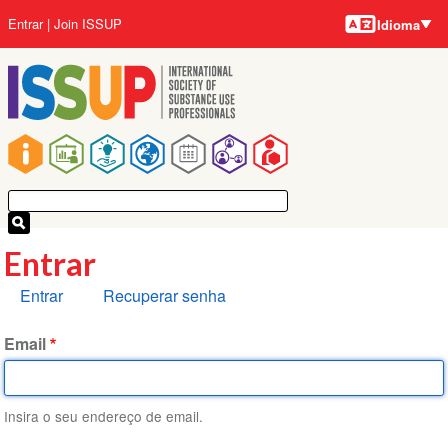
Idiomas
Pular
Menu
Entrar
Join ISSUP
Idioma
para
da
o
conta
conteúdo
do
principal
usuário
Navegação
principal
Entrar
Abas
Entrar
Recuperar senha
primárias
Email
Insira o seu endereço de email.