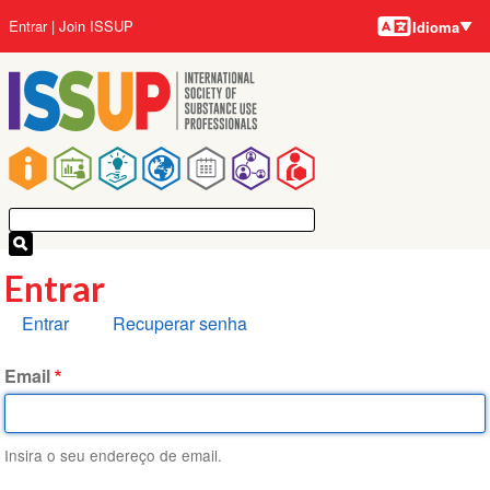
Idiomas
Pular
Menu
Entrar
Join ISSUP
Idioma
para
da
o
conta
conteúdo
do
principal
usuário
Navegação
principal
Entrar
Abas
Entrar
Recuperar senha
primárias
Email
Insira o seu endereço de email.