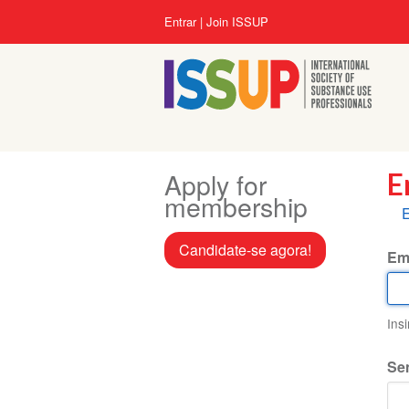
Pular
Menu
Entrar
Join ISSUP
para
da
o
conta
conteúdo
do
principal
usuário
Apply for
E
membership
A
E
p
Candidate-se agora!
Em
Ins
Se