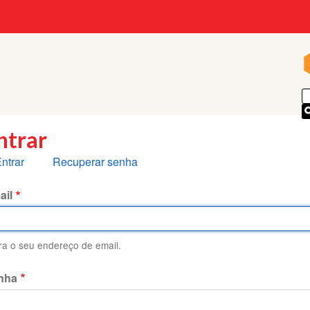
p
ntrar
bas
ntrar
Recuperar senha
rimárias
ail
ira o seu endereço de email.
nha