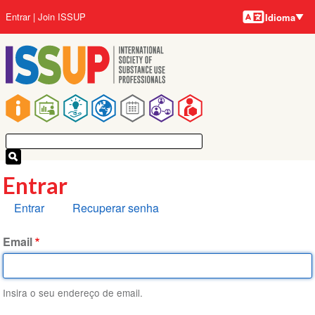
Idiomas
Pular
Menu
Entrar
Join ISSUP
Idioma
para
da
o
conta
conteúdo
do
principal
usuário
Navegação
principal
Entrar
Abas
Entrar
Recuperar senha
primárias
Email
Insira o seu endereço de email.