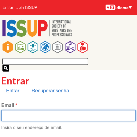
Idiomas
Pular
Menu
Entrar
Join ISSUP
Idioma
para
da
o
conta
conteúdo
do
principal
usuário
Navegação
principal
Entrar
Abas
Entrar
Recuperar senha
primárias
Email
Insira o seu endereço de email.