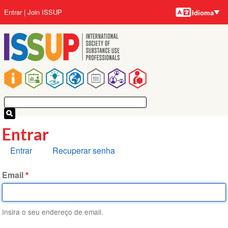
Idiomas
Pular
Menu
Entrar
Join ISSUP
Idioma
para
da
o
conta
conteúdo
do
principal
usuário
Navegação
principal
Entrar
Abas
Entrar
Recuperar senha
primárias
Email
Insira o seu endereço de email.