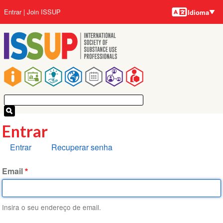
Idiomas
Pular
Menu
Entrar
Join ISSUP
Idioma
para
da
o
conta
conteúdo
do
principal
usuário
Navegação
principal
Entrar
Abas
Entrar
Recuperar senha
primárias
Email
Insira o seu endereço de email.