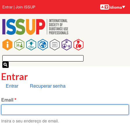
Idiomas
Pular
Menu
Entrar
Join ISSUP
Idioma
para
da
o
conta
conteúdo
do
principal
usuário
Navegação
principal
Entrar
Abas
Entrar
Recuperar senha
primárias
Email
Insira o seu endereço de email.