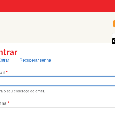
p
ntrar
bas
ntrar
Recuperar senha
rimárias
ail
ira o seu endereço de email.
nha