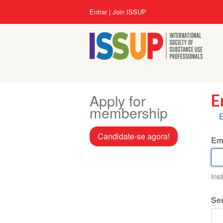
Pular
Menu
Entrar
Join ISSUP
para
da
o
conta
conteúdo
do
principal
usuário
Apply for
E
membership
A
E
p
Candidate-se agora!
Em
Ins
Se