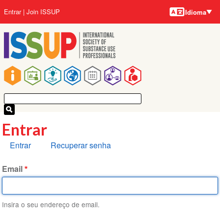
Idiomas
Pular
Menu
Entrar
Join ISSUP
Idioma
para
da
o
conta
conteúdo
do
principal
usuário
Navegação
principal
Entrar
Abas
Entrar
Recuperar senha
primárias
Email
Insira o seu endereço de email.