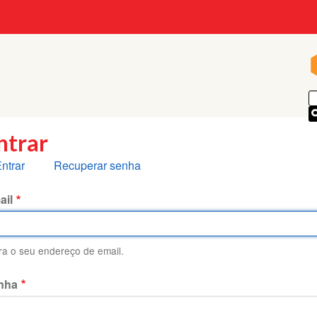
p
ntrar
bas
ntrar
Recuperar senha
rimárias
ail
ira o seu endereço de email.
nha