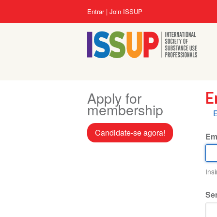
Pular
Menu
Entrar
Join ISSUP
para
da
o
conta
conteúdo
do
principal
usuário
Apply for
E
membership
A
E
p
Candidate-se agora!
Em
Ins
Se