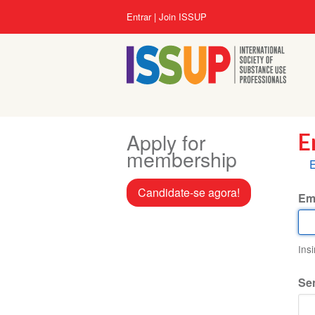
Pular
Menu
Entrar
Join ISSUP
para
da
o
conta
conteúdo
do
principal
usuário
Apply for
E
membership
A
E
p
Candidate-se agora!
Em
Ins
Se