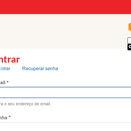
p
ntrar
bas
ntrar
Recuperar senha
rimárias
ail
ira o seu endereço de email.
nha