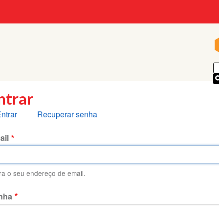
p
ntrar
bas
ntrar
Recuperar senha
rimárias
ail
ira o seu endereço de email.
nha