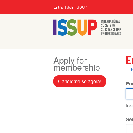
Pular
Menu
Entrar
Join ISSUP
para
da
o
conta
conteúdo
do
principal
usuário
Apply for
E
membership
A
E
p
Candidate-se agora!
Em
Ins
Se