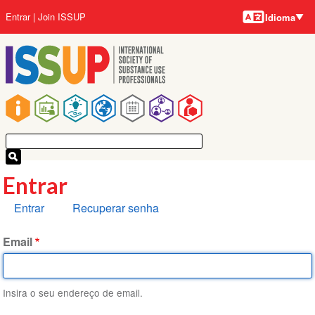
Idiomas
Pular
Menu
Entrar
Join ISSUP
Idioma
para
da
o
conta
conteúdo
do
principal
usuário
Navegação
principal
Entrar
Abas
Entrar
Recuperar senha
primárias
Email
Insira o seu endereço de email.