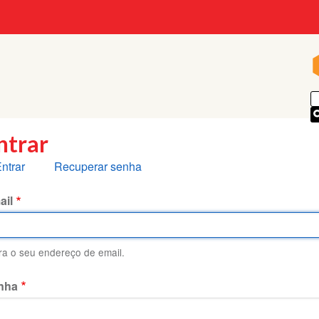
p
ntrar
bas
ntrar
Recuperar senha
rimárias
ail
ira o seu endereço de email.
nha