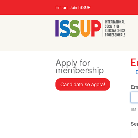
Pular
Menu
Entrar
Join ISSUP
para
da
o
conta
conteúdo
do
principal
usuário
Apply for
E
membership
A
E
p
Candidate-se agora!
Em
Ins
Se