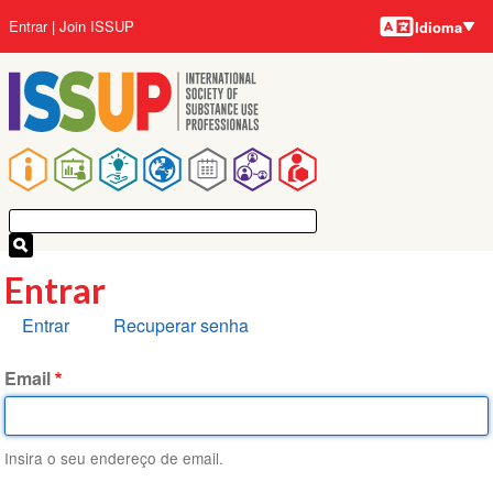
Idiomas
Pular
Menu
Entrar
Join ISSUP
Idioma
para
da
o
conta
conteúdo
do
principal
usuário
Navegação
principal
Entrar
Abas
Entrar
Recuperar senha
primárias
Email
Insira o seu endereço de email.