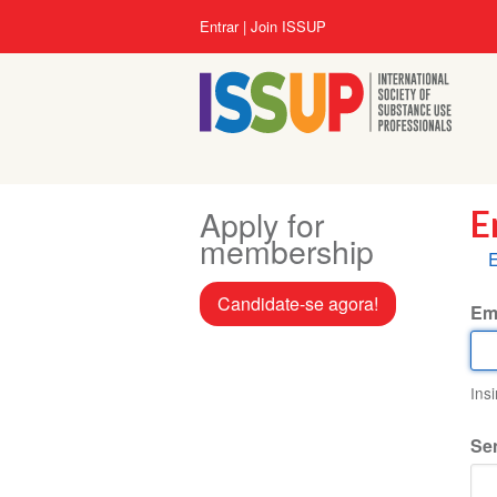
Pular
Menu
Entrar
Join ISSUP
para
da
o
conta
conteúdo
do
principal
usuário
Apply for
E
membership
A
E
p
Candidate-se agora!
Em
Ins
Se