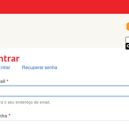
p
ntrar
bas
ntrar
Recuperar senha
rimárias
ail
ira o seu endereço de email.
nha