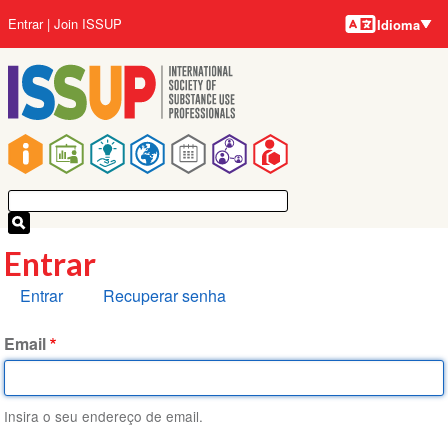
Idiomas
Pular
Menu
Entrar
Join ISSUP
Idioma
para
da
o
conta
conteúdo
do
principal
usuário
Navegação
principal
Entrar
Abas
Entrar
Recuperar senha
primárias
Email
Insira o seu endereço de email.