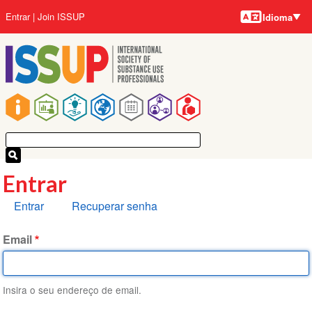
Idiomas
Pular
Menu
Entrar
Join ISSUP
Idioma
para
da
o
conta
conteúdo
do
principal
usuário
Navegação
principal
Entrar
Abas
Entrar
Recuperar senha
primárias
Email
Insira o seu endereço de email.