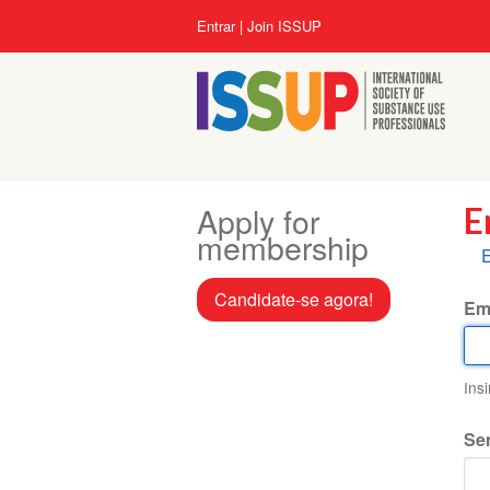
Pular
Menu
Entrar
Join ISSUP
para
da
o
conta
conteúdo
do
principal
usuário
Apply for
E
membership
A
E
p
Candidate-se agora!
Em
Ins
Se