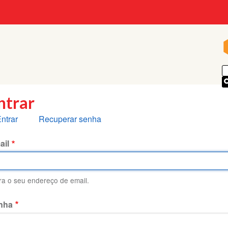
p
ntrar
bas
ntrar
Recuperar senha
rimárias
ail
ira o seu endereço de email.
nha