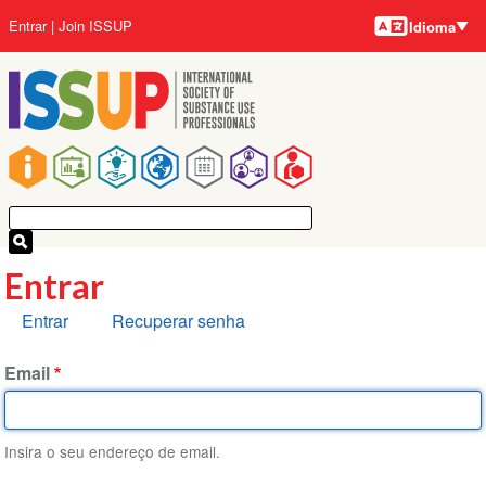
Idiomas
Pular
Menu
Entrar
Join ISSUP
Idioma
para
da
o
conta
conteúdo
do
principal
usuário
Navegação
principal
Entrar
Abas
Entrar
Recuperar senha
primárias
Email
Insira o seu endereço de email.