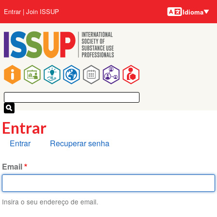
Idiomas
Pular
Menu
Entrar
Join ISSUP
Idioma
para
da
o
conta
conteúdo
do
principal
usuário
Navegação
principal
Entrar
Abas
Entrar
Recuperar senha
primárias
Email
Insira o seu endereço de email.