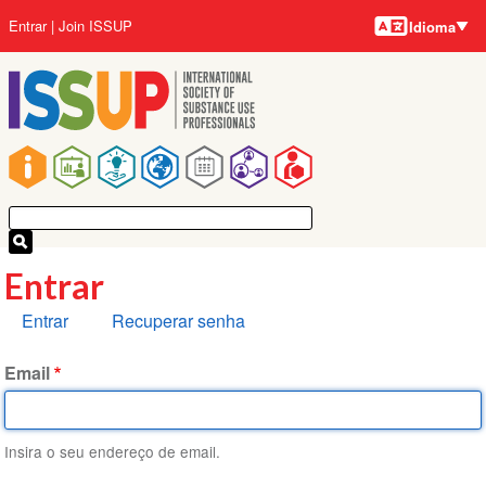
Idiomas
Pular
Menu
Entrar
Join ISSUP
Idioma
para
da
o
conta
conteúdo
do
principal
usuário
Navegação
principal
Entrar
Abas
Entrar
Recuperar senha
primárias
Email
Insira o seu endereço de email.