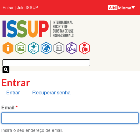
Idiomas
Pular
Menu
Entrar
Join ISSUP
Idioma
para
da
o
conta
conteúdo
do
principal
usuário
Navegação
principal
Entrar
Abas
Entrar
Recuperar senha
primárias
Email
Insira o seu endereço de email.