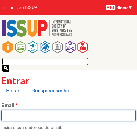
Idiomas
Pular
Menu
Entrar
Join ISSUP
Idioma
para
da
o
conta
conteúdo
do
principal
usuário
Navegação
principal
Entrar
Abas
Entrar
Recuperar senha
primárias
Email
Insira o seu endereço de email.