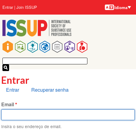
Idiomas
Pular
Menu
Entrar
Join ISSUP
Idioma
para
da
o
conta
conteúdo
do
principal
usuário
Navegação
principal
Entrar
Abas
Entrar
Recuperar senha
primárias
Email
Insira o seu endereço de email.