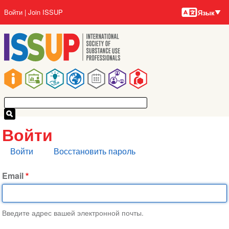
Языки
Перейти
User
Войти
Join ISSUP
Язык
к
account
основному
menu
содержанию
Main
navigation
Войти
Главные
Войти
Восстановить пароль
вкладки
Email
Введите адрес вашей электронной почты.