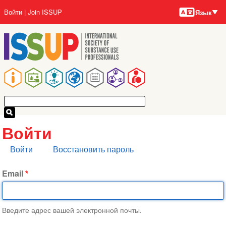
Языки
Перейти
User
Войти
Join ISSUP
Язык
к
account
основному
menu
содержанию
Main
navigation
Войти
Главные
Войти
Восстановить пароль
вкладки
Email
Введите адрес вашей электронной почты.