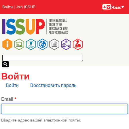
Языки
Перейти
User
Войти
Join ISSUP
Язык
к
account
основному
menu
содержанию
Main
navigation
Войти
Главные
Войти
Восстановить пароль
вкладки
Email
Введите адрес вашей электронной почты.