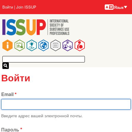
Языки
Перейти
User
Войти
Join ISSUP
Язык
к
account
основному
menu
содержанию
Main
navigation
Войти
Email
Введите адрес вашей электронной почты.
Пароль