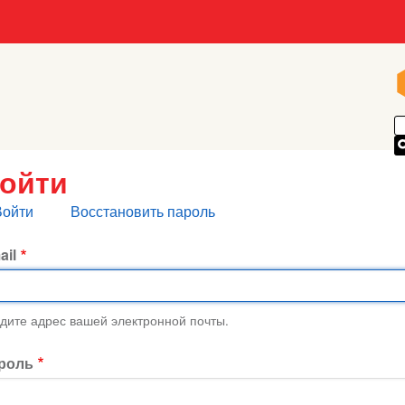
ойти
лавные
Войти
Восстановить пароль
кладки
ail
дите адрес вашей электронной почты.
роль