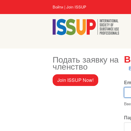
Перейти
User
Войти
Join ISSUP
к
account
основному
menu
содержанию
Подать заявку на
В
членство
Г
в
Join ISSUP Now!
Em
Вве
Па