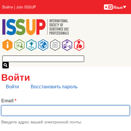
Языки
Перейти
User
Войти
Join ISSUP
Язык
к
account
основному
menu
содержанию
Main
navigation
Войти
Главные
Войти
Восстановить пароль
вкладки
Email
Введите адрес вашей электронной почты.