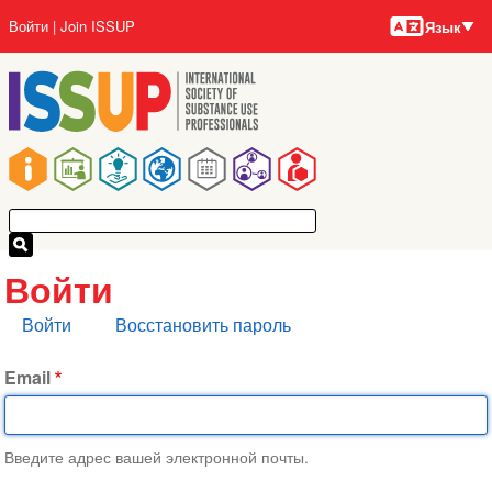
Языки
Перейти
User
Войти
Join ISSUP
Язык
к
account
основному
menu
содержанию
Main
navigation
Войти
Главные
Войти
Восстановить пароль
вкладки
Email
Введите адрес вашей электронной почты.