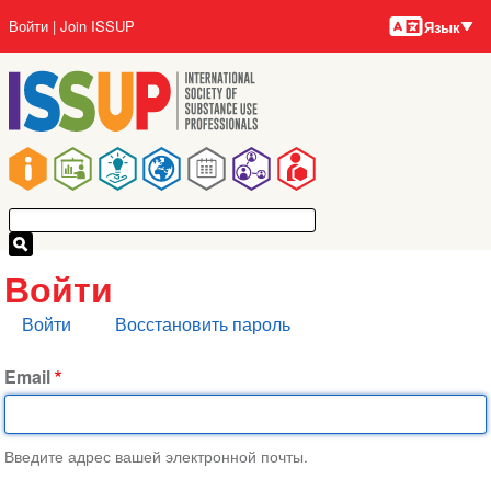
Языки
Перейти
User
Войти
Join ISSUP
Язык
к
account
основному
menu
содержанию
Main
navigation
Войти
Главные
Войти
Восстановить пароль
вкладки
Email
Введите адрес вашей электронной почты.