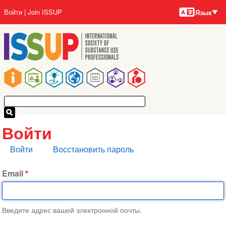
Языки
Перейти
User
Войти
Join ISSUP
Язык
к
account
основному
menu
содержанию
Main
navigation
Войти
Главные
Войти
Восстановить пароль
вкладки
Email
Введите адрес вашей электронной почты.