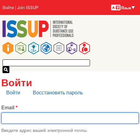
Языки
Перейти
User
Войти
Join ISSUP
Язык
к
account
основному
menu
содержанию
Main
navigation
Войти
Главные
Войти
Восстановить пароль
вкладки
Email
Введите адрес вашей электронной почты.