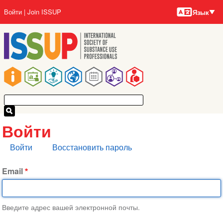
Языки
Перейти
User
Войти
Join ISSUP
Язык
к
account
основному
menu
содержанию
Main
navigation
Войти
Главные
Войти
Восстановить пароль
вкладки
Email
Введите адрес вашей электронной почты.