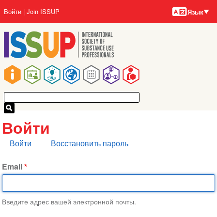
Языки
Перейти
User
Войти
Join ISSUP
Язык
к
account
основному
menu
содержанию
Main
navigation
Войти
Главные
Войти
Восстановить пароль
вкладки
Email
Введите адрес вашей электронной почты.