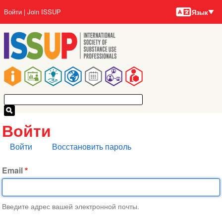
Языки
Перейти
User
Войти
Join ISSUP
Язык
к
account
основному
menu
содержанию
Main
navigation
Войти
Главные
Войти
Восстановить пароль
вкладки
Email
Введите адрес вашей электронной почты.