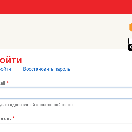
ойти
лавные
Войти
Восстановить пароль
кладки
ail
дите адрес вашей электронной почты.
роль