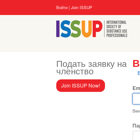
Перейти
User
Войти
Join ISSUP
к
account
основному
menu
содержанию
Подать заявку на
В
членство
Г
в
Join ISSUP Now!
Em
Вве
Па