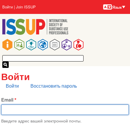
Языки
Перейти
User
Войти
Join ISSUP
Язык
к
account
основному
menu
содержанию
Main
navigation
Войти
Главные
Войти
Восстановить пароль
вкладки
Email
Введите адрес вашей электронной почты.