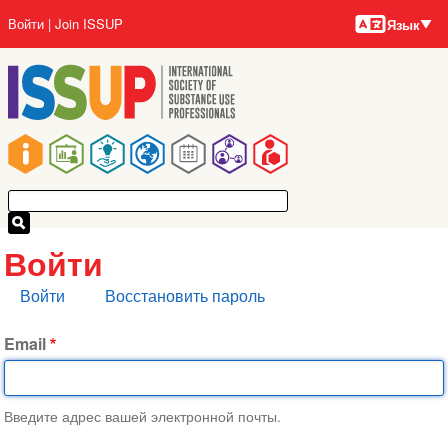
Языки
Перейти
User
Войти
Join ISSUP
Язык
к
account
основному
menu
содержанию
Main
navigation
Войти
Главные
Войти
Восстановить пароль
вкладки
Email
Введите адрес вашей электронной почты.