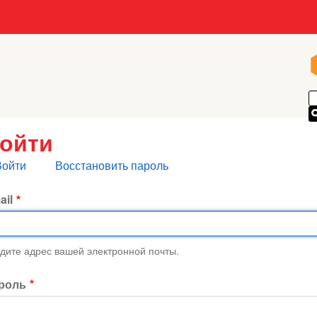
ойти
лавные
Войти
Восстановить пароль
кладки
ail
дите адрес вашей электронной почты.
роль