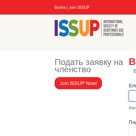
Перейти
User
Войти
Join ISSUP
к
account
основному
menu
содержанию
Подать заявку на
В
членство
Г
в
Join ISSUP Now!
Em
Вве
Па