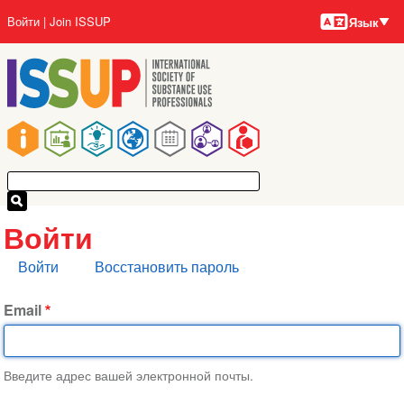
Языки
Перейти
User
Войти
Join ISSUP
Язык
к
account
основному
menu
содержанию
Main
navigation
Войти
Главные
Войти
Восстановить пароль
вкладки
Email
Введите адрес вашей электронной почты.