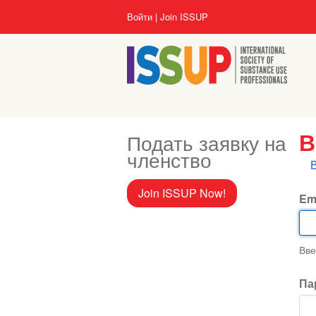
Перейти
User
Войти
Join ISSUP
к
account
основному
menu
содержанию
Подать заявку на
В
членство
Г
в
Join ISSUP Now!
Em
Вве
Па