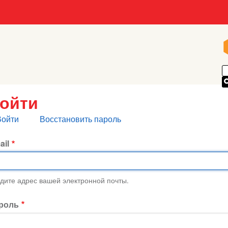
ойти
лавные
Войти
Восстановить пароль
кладки
ail
дите адрес вашей электронной почты.
роль