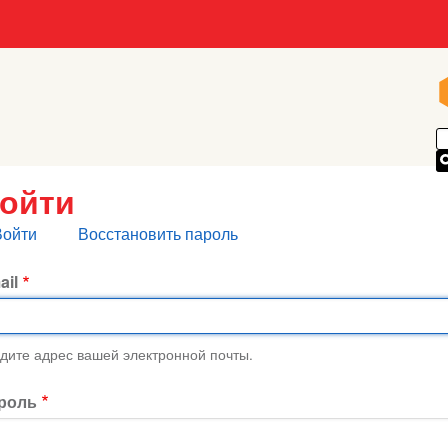
ойти
лавные
Войти
Восстановить пароль
кладки
ail
дите адрес вашей электронной почты.
роль