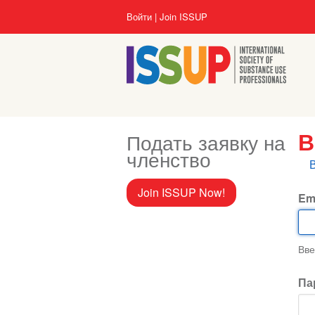
Перейти
User
Войти
Join ISSUP
к
account
основному
menu
содержанию
Подать заявку на
В
членство
Г
в
Join ISSUP Now!
Em
Вве
Па